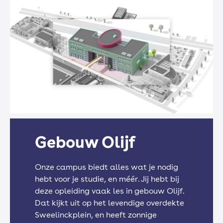
Lesapotheek
Omgangskunde
Loopbaan / Burgerschap
Gebouw Olijf
Engels
Onze campus biedt alles wat je nodig
hebt voor je studie, en méér. Jij hebt bij
deze opleiding vaak les in gebouw Olijf.
Nederlands
Dat kijkt uit op het levendige overdekte
Sweelinckplein, en heeft zonnige