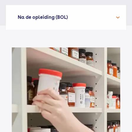
Werken met specifieke doelgroepen
Periode 1 en 2 = september t/m januari
Eerstelijns- en ketenzorg
Periode 3 en 4 = februari t/m juli
Na de opleiding (BOL)
Je hoeft niet meteen te kiezen. Tijdens jouw
Zo weet je precies wanneer je stage loopt en
opleiding hoor je precies wanneer en waaruit
hoe dat eruitziet!
je mag kiezen.