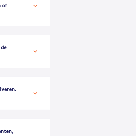
 of
 de
iveren.
enten,