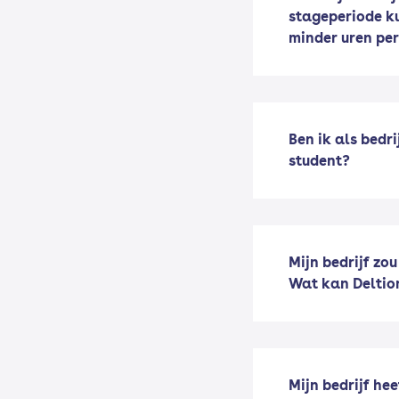
stageperiode k
minder uren per
Ben ik als bedr
student?
Mijn bedrijf zo
Wat kan Deltio
Mijn bedrijf he