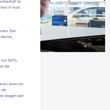
rbedrijf te
en in huis.
anen. Een
 dienst,
% tot 80%
an de
eren leren en
p de
wee dagen per