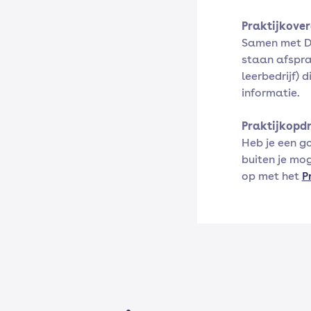
Praktijkove
Samen met De
staan afspra
leerbedrijf) 
informatie.
Praktijkopd
Heb je een g
buiten je mo
op met het
P