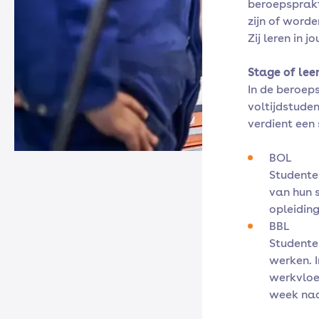
beroepsprakt
zijn of word
Zij leren in 
Stage of lee
In de beroeps
voltijdstuden
verdient een 
BOL
Studente
van hun s
opleiding
BBL
Studente
werken. 
werkvloer
week naa