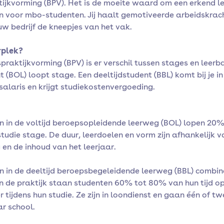
ijkvorming (BPV). Het is de moeite waard om een erkend lee
en voor mbo-studenten. Jij haalt gemotiveerde arbeidskracht
jouw bedrijf de kneepjes van het vak.
rplek?
praktijkvorming (BPV) is er verschil tussen stages en leerb
t (BOL) loopt stage. Een deeltijdstudent (BBL) komt bij je in
salaris en krijgt studiekostenvergoeding.
n in de voltijd beroepsopleidende leerweg (BOL) lopen 20
tudie stage. De duur, leerdoelen en vorm zijn afhankelijk v
 en de inhoud van het leerjaar.
n in de deeltijd beroepsbegeleidende leerweg (BBL) combin
In de praktijk staan studenten 60% tot 80% van hun tijd o
 tijdens hun studie. Ze zijn in loondienst en gaan één of t
r school.