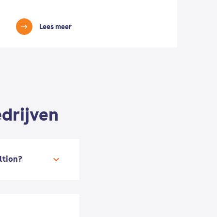
Lees meer
drijven
ltion?