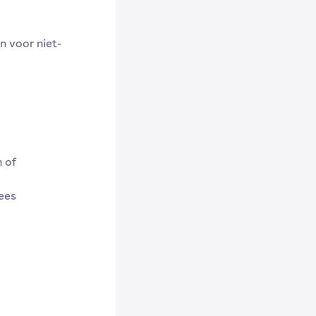
 voor niet-
 of
ees