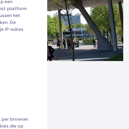
op een
dat platform
tussen het
ken. De
je IP-adres
t per browser
kies die op