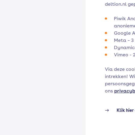
deltion.nl ge
Piwik An
anonieme
Google A
Meta – 
Dynamics
Vimeo - 
Via deze cook
intrekken! W
persoonsgege
ons
privacyb
Klik hier