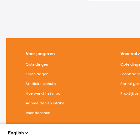
Voor jongeren
Voor vol
Opleidingen
Opleiding
Open dagen
Loopbaano
Studiekeuzehulp
SprintLyc
Hoe werkt het mbo
Praktijkve
Aanmelden en intake
Voor decanen
Alles voor jongeren
Al
English