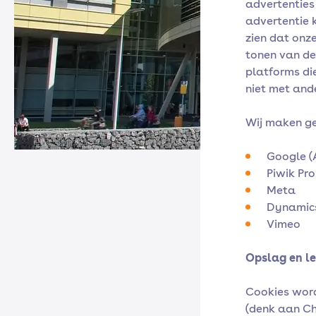
advertenties 
advertentie 
zien dat onze
tonen van de
platforms die
niet met ande
Wij maken ge
Google (
Piwik Pro
Meta
Dynamic
Vimeo
Opslag en l
Cookies word
(denk aan Chr