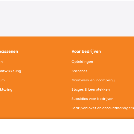
wassenen
Voor bedrijven
en
Opleidingen
ntwikkeling
Branches
eum
Maatwerk en Incompany
rklaring
Stages & Leerplekken
Subsidies voor bedrijven
Bedrijvenloket en accountmanagers
les voor volwassenen
Voor bedrijven