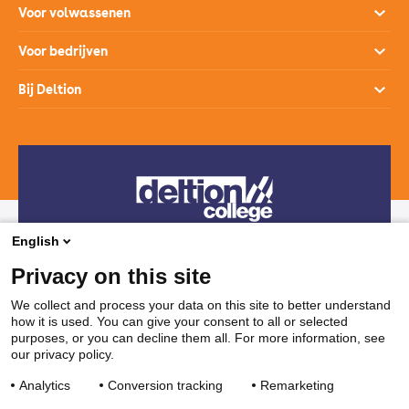
Opleidingen
Voor volwassenen
Open dagen
Opleidingen
Voor bedrijven
Studiekeuzehulp
Loopbaanontwikkeling
Opleidingen
Bij Deltion
Hoe werkt het mbo
SprintLyceum
Branches
Aanmelden en intake
Contact
Praktijkverklaring
Maatwerk en Incompany
Voor decanen
Route
Stages & Leerplekken
Werken bij
Subsidies voor bedrijven
Veelgestelde vragen
Bedrijvenloket en accountmanagers
Restaurants & Leerbedrijven
English
Telefonisch contact
Vakanties
Privacy on this site
038 850 30 00
We collect and process your data on this site to better understand
how it is used. You can give your consent to all or selected
Mail contact
purposes, or you can decline them all. For more information, see
our privacy policy.
ssc@deltion.nl
Analytics
Conversion tracking
Remarketing