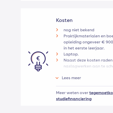
Kosten
nog niet bekend
Praktijkmaterialen en bo
opleiding ongeveer € 900
in het eerste leerjaar.
Laptop.
Naast deze kosten raden
naslagwerken aan te scha
leermiddelenlijst onder het
Lees meer
Ook kun je vrijwillig tege
huren voor je spullen, of
met excursies.
Meer weten over
tegemoetko
studiefinanciering