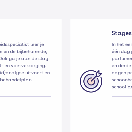
Stages
dsspecialist leer je
In het ee
am en de bijbehorende,
één dag p
Ook ga je aan de slag
parfumer
- en voetverzorging.
en derde 
id)analyse uitvoert en
dagen pe
n behandelplan
schoonhe
schoolja