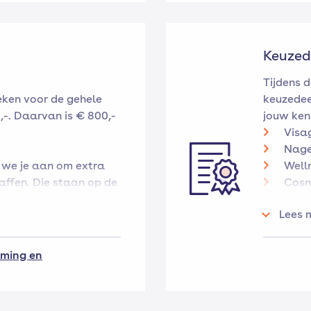
Keuzed
Tijdens d
eken voor de gehele
keuzedee
,-. Daarvan is € 800,-
jouw kenn
Visa
Nage
 we je aan om extra
Well
ffen. Die staan op de
Cosm
 kopje ‘niet verplicht’.
Engel
Lees 
n betaling een kluis
Klan
 kiezen om mee te gaan
Onde
ming en