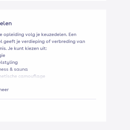
elen
e opleiding volg je keuzedelen. Een
l geeft je verdieping of verbreding van
is. Je kunt kiezen uit:
gie
lstyling
ness & sauna
etische camouflage
s A2/B1 (verplicht)
meer
tcontact & verkoop
rnemend gedrag