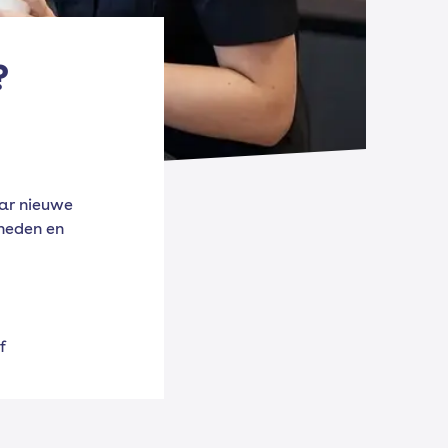
?
aar nieuwe
heden en
f