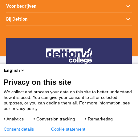
Open dagen
Opleidingen
Voor bedrijven
Studiekeuzehulp
Loopbaanontwikkeling
Opleidingen
Bij Deltion
Hoe werkt het mbo
SprintLyceum
Branches
Aanmelden en intake
Contact
Praktijkverklaring
Maatwerk en Incompany
Voor decanen
Route
Stages & Leerplekken
Werken bij
Subsidies voor bedrijven
Veelgestelde vragen
Bedrijvenloket en accountmanagers
Restaurants & Leerbedrijven
English
Telefonisch contact
Vakanties
Privacy on this site
038 850 30 00
We collect and process your data on this site to better understand
how it is used. You can give your consent to all or selected
Mail contact
purposes, or you can decline them all. For more information, see
our privacy policy.
ssc@deltion.nl
Analytics
Conversion tracking
Remarketing
Consent details
Cookie statement