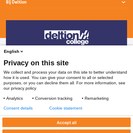
Bij Deltion
Hoe werkt het mbo
SprintLyceum
Branches
Aanmelden en intake
Contact
Praktijkverklaring
Maatwerk en Incompany
Voor decanen
Route
Stages & Leerplekken
Werken bij
Subsidies voor bedrijven
Veelgestelde vragen
Bedrijvenloket en accountmanagers
Restaurants & Leerbedrijven
English
Telefonisch contact
Vakanties
Privacy on this site
038 850 30 00
We collect and process your data on this site to better understand
how it is used. You can give your consent to all or selected
Mail contact
purposes, or you can decline them all. For more information, see
our privacy policy.
ssc@deltion.nl
Analytics
Conversion tracking
Remarketing
Consent details
Cookie statement
Accept all