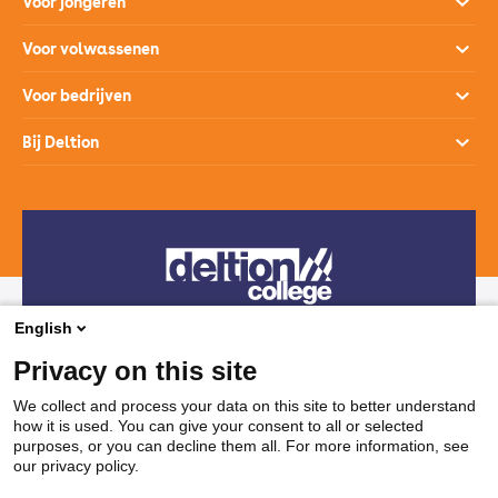
Voor jongeren
Opleidingen
Voor volwassenen
Open dagen
Opleidingen
Voor bedrijven
Studiekeuzehulp
Loopbaanontwikkeling
Opleidingen
Bij Deltion
Hoe werkt het mbo
SprintLyceum
Branches
Aanmelden en intake
Contact
Praktijkverklaring
Maatwerk en Incompany
Voor decanen
Route
Stages & Leerplekken
Werken bij
Subsidies voor bedrijven
Veelgestelde vragen
Bedrijvenloket en accountmanagers
Restaurants & Leerbedrijven
English
Telefonisch contact
Vakanties
Privacy on this site
038 850 30 00
We collect and process your data on this site to better understand
how it is used. You can give your consent to all or selected
Mail contact
purposes, or you can decline them all. For more information, see
our privacy policy.
ssc@deltion.nl