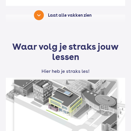
Laat alle vakken zien
Retailmix
Waar volg je straks jouw
Winkelconcepten
lessen
Hier heb je straks les!
VACCM (Veiligheid, Arbo, Calamiteit, Criminaliteit & Milieu)
E-commerce