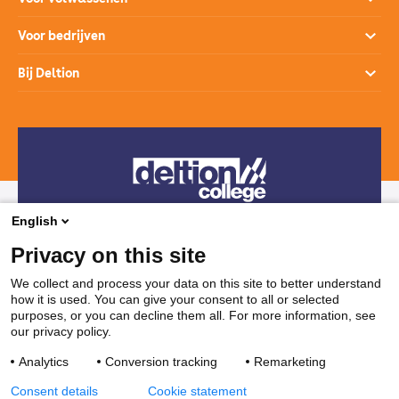
Open dagen
Opleidingen
Voor bedrijven
Studiekeuzehulp
Loopbaanontwikkeling
Opleidingen
Bij Deltion
Hoe werkt het mbo
SprintLyceum
Branches
Aanmelden en intake
Contact
Praktijkverklaring
Maatwerk en Incompany
Voor decanen
Route
Stages & Leerplekken
Werken bij
Subsidies voor bedrijven
Veelgestelde vragen
Bedrijvenloket en accountmanagers
Restaurants & Leerbedrijven
English
Telefonisch contact
Vakanties
Privacy on this site
038 850 30 00
We collect and process your data on this site to better understand
how it is used. You can give your consent to all or selected
Mail contact
purposes, or you can decline them all. For more information, see
our privacy policy.
ssc@deltion.nl
Analytics
Conversion tracking
Remarketing
Consent details
Cookie statement