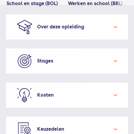
School en stage (BOL)
Werken en school (BBL)
Over deze opleiding
Stages
Kosten
praktijkovereenkomst
nog niet bekend
Studiemateriaal (voor het eerste
leerjaar): ongeveer € 80
Keuzedelen
Kosten introductie, werkweek en