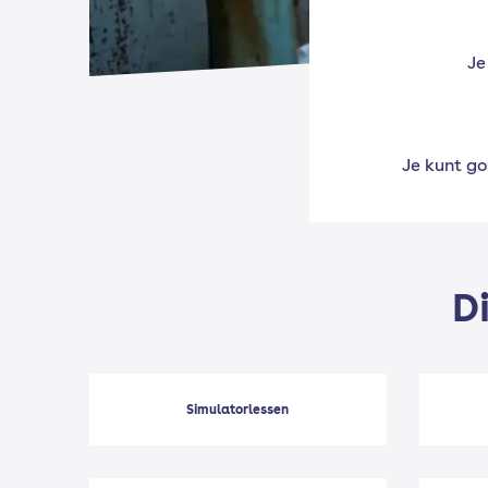
Je
Je kunt g
D
Simulatorlessen