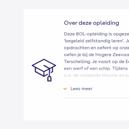
Over deze opleiding
Deze BOL-opleiding is opgeze
‘begeleid zelfstandig leren’. 
opdrachten en oefent op onz
oefen je bij de Hogere Zeeva
Terschelling. Je vaart op de 
een werf of een schip. Tijdens 
o.a. de volgende theorie-en p
Brugsimulator, Sleutelen aan
Lees meer
Meteorologie.
De specialisaties (uitstroom
en visserij worden niet op de 
aangeboden. Deze kun je vol
van het STC mbo college.