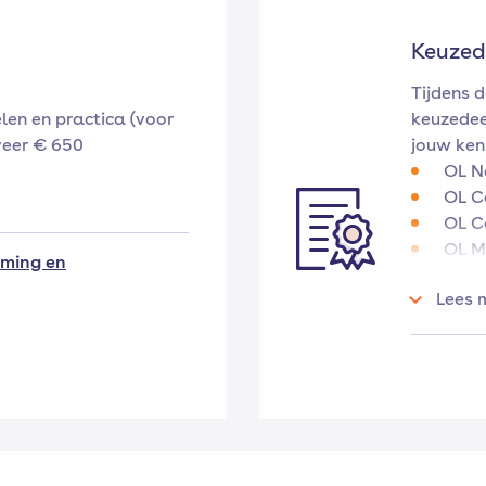
Keuzed
Tijdens d
len en practica (voor
keuzedee
veer € 650
jouw kenn
OL N
OL C
OL C
OL M
ming en
OL El
Lees 
OL M
en al