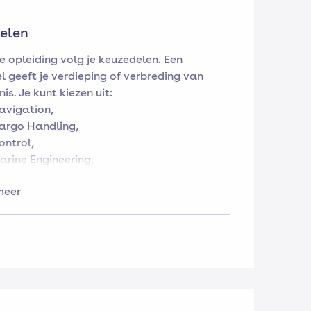
elen
e opleiding volg je keuzedelen. Een
l geeft je verdieping of verbreding van
is. Je kunt kiezen uit:
avigation,
argo Handling,
ontrol,
arine Engineering,
ectrical systems,
meer
aintenance & repair
 deze varianten in ML