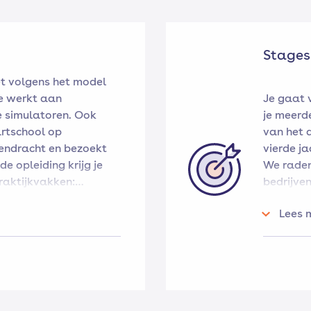
Stages
t volgens het model
Je werkt aan
Je gaat 
e simulatoren. Ook
je meerde
artschool op
van het 
Eendracht en bezoekt
vierde ja
de opleiding krijg je
We raden
raktijkvakken:
bedrijven
 een motor en
het beroe
Lees 
richtingen) waterbouw
locatie Zwolle
gen op andere locaties