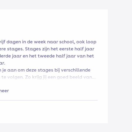
vijf dagen in de week naar school, ook loop
re stages. Stages zijn het eerste half jaar
derde jaar en het tweede half jaar van het
ar.
 je aan om deze stages bij verschillende
 te volgen. Zo krijg jij een goed beeld van
p waarvoor jij leert.
meer