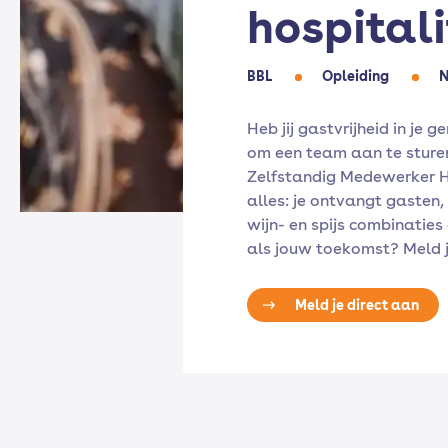
hospital
BBL
Opleiding
N
Heb jij gastvrijheid in je g
om een team aan te sture
Zelfstandig Medewerker Ho
alles: je ontvangt gasten,
wijn- en spijs combinaties 
als jouw toekomst? Meld j
Meld je direct aan