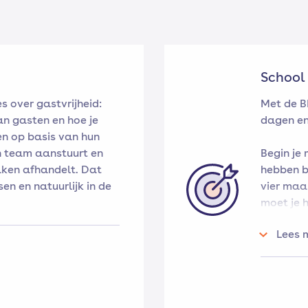
School
es over gastvrijheid:
Met de BB
n gasten en hoe je
dagen en
en op basis van hun
en team aanstuurt en
Begin je
aken afhandelt. Dat
hebben bi
sen en natuurlijk in de
vier maa
moet je 
volgen.
Lees 