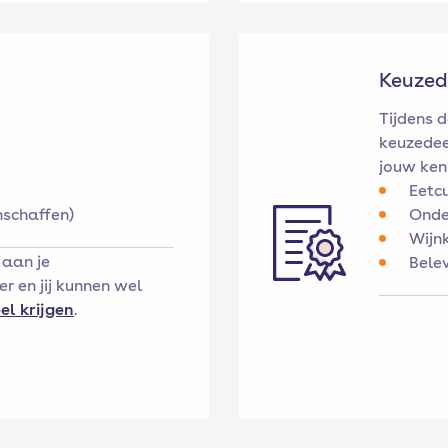
Keuzed
Tijdens d
keuzedee
jouw kenn
Eetc
nschaffen)
Onde
Wijn
 aan je
Bele
r en jij kunnen wel
el krijgen
.