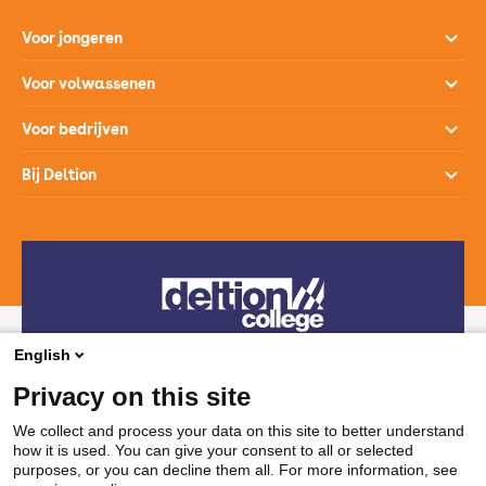
Voor jongeren
Opleidingen
Voor volwassenen
Open dagen
Opleidingen
Voor bedrijven
Studiekeuzehulp
Loopbaanontwikkeling
Opleidingen
Bij Deltion
Hoe werkt het mbo
SprintLyceum
Branches
Aanmelden en intake
Contact
Praktijkverklaring
Maatwerk en Incompany
Voor decanen
Route
Stages & Leerplekken
Werken bij
Subsidies voor bedrijven
Veelgestelde vragen
Bedrijvenloket en accountmanagers
Restaurants & Leerbedrijven
English
Telefonisch contact
Vakanties
Privacy on this site
038 850 30 00
We collect and process your data on this site to better understand
how it is used. You can give your consent to all or selected
Mail contact
purposes, or you can decline them all. For more information, see