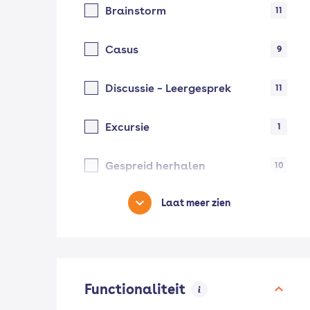
Brainstorm
11
Casus
9
Discussie – Leergesprek
11
Excursie
1
Gespreid herhalen
10
Laat meer zien
Functionaliteit