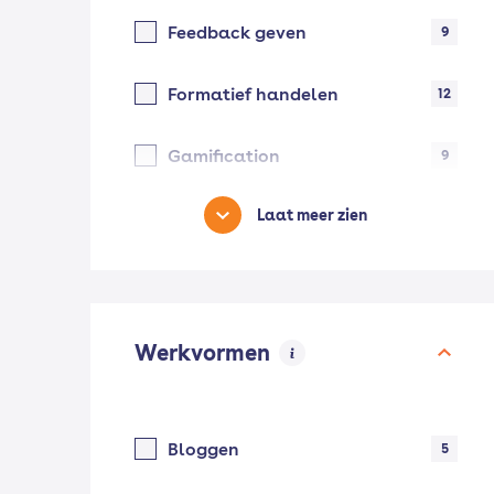
Feedback geven
9
Formatief handelen
12
Gamification
9
Laat meer zien
Werkvormen
Bloggen
5