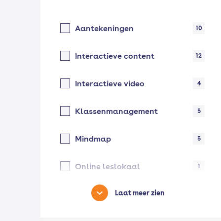
Aantekeningen
10
Interactieve content
12
Interactieve video
4
Klassenmanagement
5
Mindmap
5
Online leslokaal
1
Laat meer zien