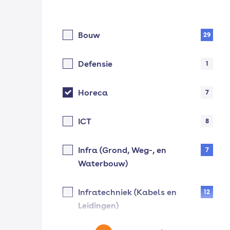
Bouw
29
Defensie
1
Horeca
7
ICT
8
Infra (Grond, Weg-, en
7
Waterbouw)
Infratechniek (Kabels en
12
Leidingen)