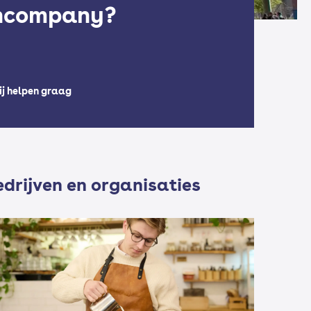
incompany?
j helpen graag
edrijven en organisaties