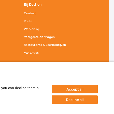
Bij Deltion
Contact
Route
Werken bij
Veelgestelde vragen
Restaurants & Leerbedrijven
Vakanties
Bij Deltion
r you can decline them all.
Accept all
Decline all