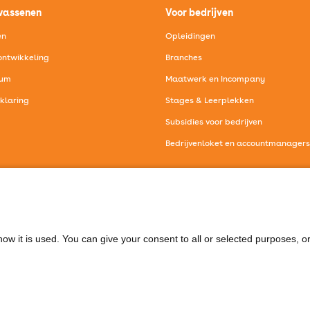
wassenen
Voor bedrijven
en
Opleidingen
ntwikkeling
Branches
eum
Maatwerk en Incompany
rklaring
Stages & Leerplekken
Subsidies voor bedrijven
Bedrijvenloket en accountmanagers
les voor volwassenen
Voor bedrijven
ow it is used. You can give your consent to all or selected purposes, o
onisch contact
Mail contact
8 850 30 00
ssc@deltion.nl