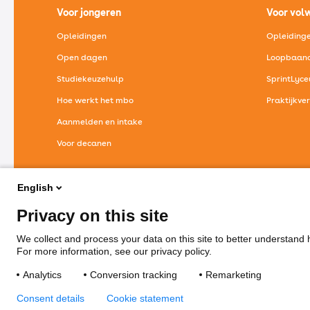
Voor jongeren
Voor vol
Opleidingen
Opleiding
Open dagen
Loopbaano
Studiekeuzehulp
SprintLyc
Hoe werkt het mbo
Praktijkve
Aanmelden en intake
Voor decanen
Alles voor jongeren
Al
English
Privacy on this site
We collect and process your data on this site to better understand h
Telef
For more information, see our privacy policy.
03
Analytics
Conversion tracking
Remarketing
Consent details
Cookie statement