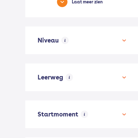
Laat meer zien
Niveau
Mbo
1
Leerweg
Niveau 1
0
Niveau 2
2
Brancheopleiding
2
Laat meer zien
Startmoment
Niveau 3
3
Cursus
0
Niveau 4
1