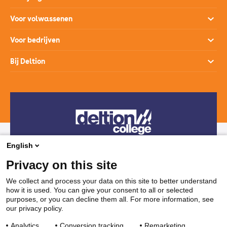
Opleidingen
Voor volwassenen
Open dagen
Opleidingen
Voor bedrijven
Studiekeuzehulp
Loopbaanontwikkeling
Opleidingen
Bij Deltion
Hoe werkt het mbo
SprintLyceum
Branches
Aanmelden en intake
Contact
Praktijkverklaring
Maatwerk en Incompany
Voor decanen
Route
Stages & Leerplekken
Werken bij
Subsidies voor bedrijven
Veelgestelde vragen
Bedrijvenloket en accountmanagers
Restaurants & Leerbedrijven
English
Telefonisch contact
Vakanties
Privacy on this site
038 850 30 00
We collect and process your data on this site to better understand
how it is used. You can give your consent to all or selected
Mail contact
purposes, or you can decline them all. For more information, see
our privacy policy.
ssc@deltion.nl
Analytics
Conversion tracking
Remarketing