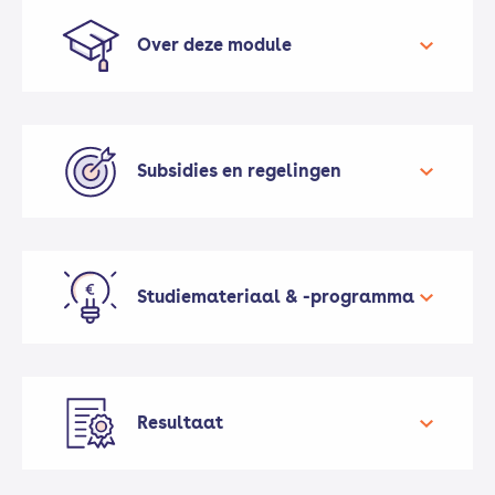
Over deze module
Deze module is geschikt voor medewerkers in
de maakindustrie die de stap willen zetten
naar de werkvoorbereiding of de
Subsidies en regelingen
tekenkamer. Tijdens de module ontwikkel je
brede basiskennis: je leert in grote lijnen hoe
je een ontwerp voor een technische oplossing
bedenkt, uitwerkt en oplevert.
Studiemateriaal & -programma
Ontdek de subsidies voor
volwassenenonderwijs
Ontdek de subsidies voor bedrijven
Resultaat
Vraag meer informatie aan over
mogelijke financiering