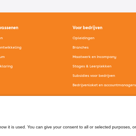
wassenen
Voor bedrijven
en
Opleidingen
ntwikkeling
Branches
eum
Maatwerk en Incompany
rklaring
Stages & Leerplekken
Subsidies voor bedrijven
Bedrijvenloket en accountmanagers
les voor volwassenen
Voor bedrijven
ow it is used. You can give your consent to all or selected purposes, o
onisch contact
Mail contact