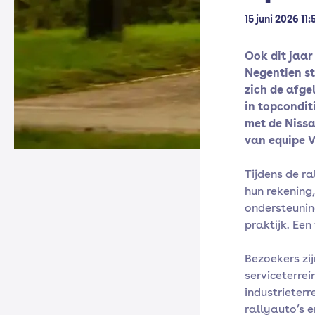
15 juni 2026 11:
Ook dit jaar
Negentien s
zich de afge
in topcondit
met de Niss
van equipe 
Tijdens de r
hun rekening,
ondersteunin
praktijk. Ee
Bezoekers zi
serviceterrei
industrieter
rallyauto’s e