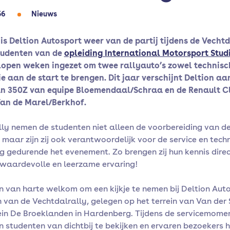
56
Nieuws
 is Deltion Autosport weer van de partij tijdens de Vechtd
tudenten van de
opleiding International Motorsport Stud
lopen weken ingezet om twee rallyauto’s zowel technisc
ie aan de start te brengen. Dit jaar verschijnt Deltion aa
an 350Z van equipe Bloemendaal/Schraa en de Renault Cl
Van de Marel/Berkhof.
ally nemen de studenten niet alleen de voorbereiding van de
 maar zijn zij ook verantwoordelijk voor de service en tech
g gedurende het evenement. Zo brengen zij hun kennis direc
n waardevolle en leerzame ervaring!
jn van harte welkom om een kijkje te nemen bij Deltion Aut
n van de Vechtdalrally, gelegen op het terrein van Van der
rein De Broeklanden in Hardenberg. Tijdens de servicemomen
n studenten van dichtbij te bekijken en ervaren bezoekers 