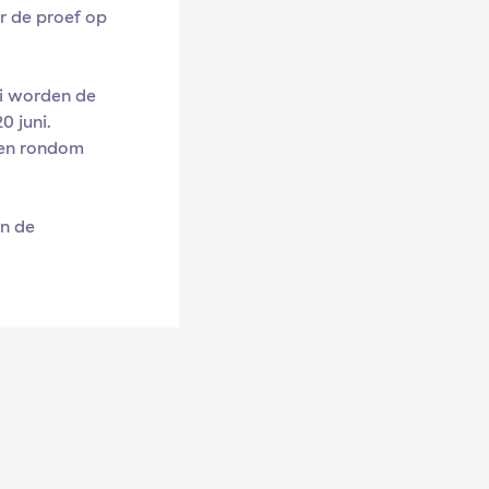
r de proef op
i worden de
 juni.
 en rondom
en de