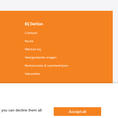
Bij Deltion
Contact
Route
Werken bij
Veelgestelde vragen
Restaurants & Leerbedrijven
Vakanties
Bij Deltion
r you can decline them all.
Accept all