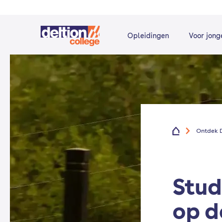
Opleidingen
Voor jong
Ontdek D
Stud
op d