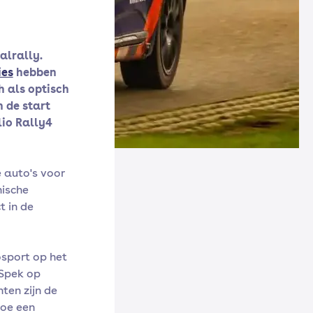
alrally.
ies
hebben
h als optisch
n de start
io Rally4
 auto's voor
nische
t in de
osport op het
 Spek op
ten zijn de
hoe een