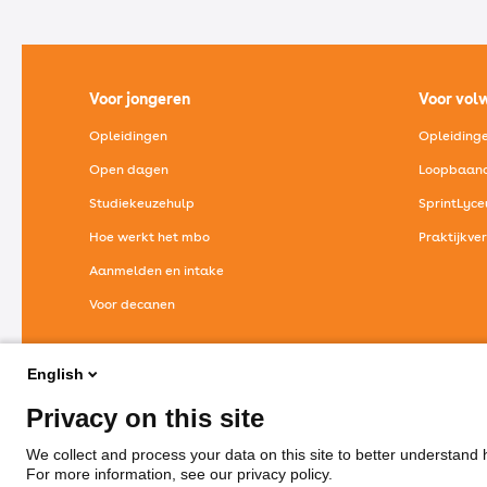
Voor jongeren
Voor vol
Opleidingen
Opleiding
Open dagen
Loopbaano
Studiekeuzehulp
SprintLyc
Hoe werkt het mbo
Praktijkve
Aanmelden en intake
Voor decanen
Alles voor jongeren
Al
English
Privacy on this site
We collect and process your data on this site to better understand h
Telef
For more information, see our privacy policy.