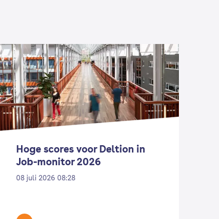
Hoge scores voor Deltion in
F
Job-monitor 2026
D
m
08 juli 2026 08:28
0