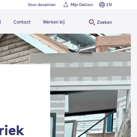
Voor docenten
Mijn Deltion
EN
l
Contact
Werken bij
Zoeken
riek