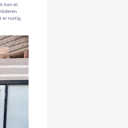
Ik kan al
childeren
 er rustig