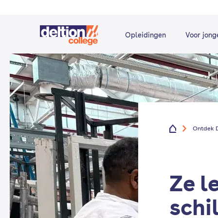
Opleidingen
Voor jong
Ontdek D
Ze l
schi