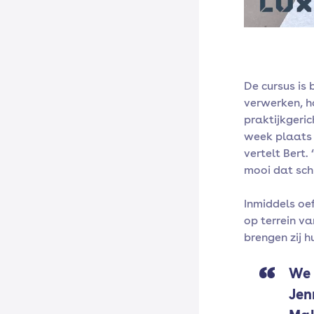
De cursus is
verwerken, h
praktijkgeric
week plaats b
vertelt Bert. 
mooi dat sch
Inmiddels oe
op terrein va
brengen zij h
We 
Jen