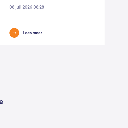
m
08 juli 2026 08:28
0
Lees meer
e