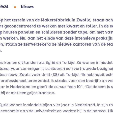
09:24
Nieuws
op het terrein van de Makersfabriek in Zwolle, staan ach
s geconcentreerd te werken met kwast en roller. In de 
p houten panelen en schilderen zonder tape, om met vas
en werken. Nu, aan het einde van deze intensieve praktij
n, staan ze zelfverzekerd de nieuwe kantoren van de Ma
n.
s komen uit landen als Syrië en Turkije. Ze wonen inmidde
rland. Voor sommigen is schilderen een vertrouwde bezighei
les nieuw. Zoals voor Umit (38) uit Turkije: “Ik heb nooit ech
professioneel leren zodat ik straks voor een bedrijf kan we
ar in Nederland en geeft de cursus “een 10”. “De docent is 
hij er met een grijns aan toe.
 Syrië woont inmiddels bijna vier jaar in Nederland. In zijn t
 economie aan de universiteit en werkte hij in de horeca. Hi