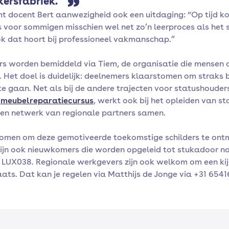
ersfabriek.
mt docent Bert aanwezigheid ook een uitdaging: “Op tijd k
 is voor sommigen misschien wel net zo’n leerproces als het 
ok dat hoort bij professioneel vakmanschap.”
s worden bemiddeld via Tiem, de organisatie die mensen 
. Het doel is duidelijk: deelnemers klaarstomen om straks bi
e gaan. Net als bij de andere trajecten voor statushouders
n
meubelreparatiecursus
, werkt ook bij het opleiden van s
 een netwerk van regionale partners samen.
komen om deze gemotiveerde toekomstige schilders te on
ijn ook nieuwkomers die worden opgeleid tot stukadoor n
ij LUX038. Regionale werkgevers zijn ook welkom om een ki
aats. Dat kan je regelen via Matthijs de Jonge via +31 654