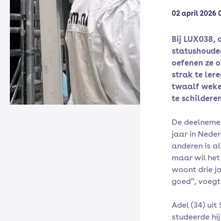
02 april 2026 
Bij LUX038, 
statushouder
oefenen ze o
strak te ler
twaalf weke
te schildere
De deelnemer
jaar in Nede
anderen is al
maar wil het 
woont drie ja
goed”, voegt 
Adel (34) uit
studeerde hij