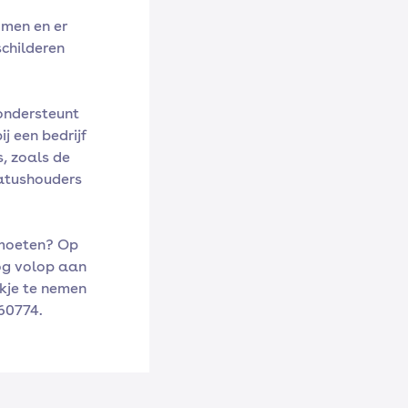
omen en er
schilderen
ondersteunt
j een bedrijf
, zoals de
tatushouders
tmoeten? Op
og volop aan
jkje te nemen
160774.