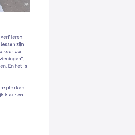
verf leren
lessen zijn
e keer per
zieningen”,
en. En het is
ere plekken
jk kleur en