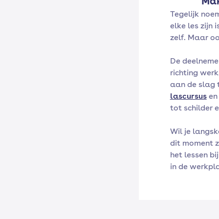
Mak
Tegelijk noe
elke les zijn
zelf. Maar o
De deelnemer
richting werk
aan de slag t
lascursus
e
tot schilder
Wil je langs
dit moment z
het lessen b
in de werkpl