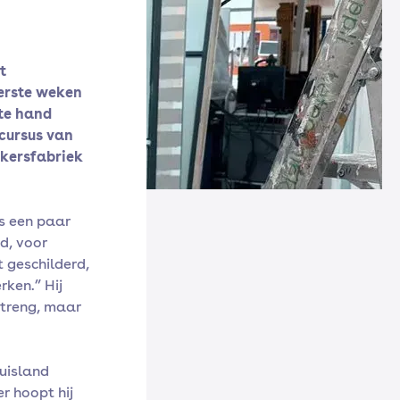
t
eerste weken
te hand
kcursus van
kersfabriek
ls een paar
d, voor
t geschilderd,
rken.” Hij
streng, maar
huisland
er hoopt hij