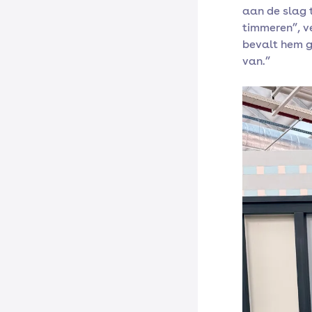
aan de slag 
timmeren”, ve
bevalt hem g
van.”