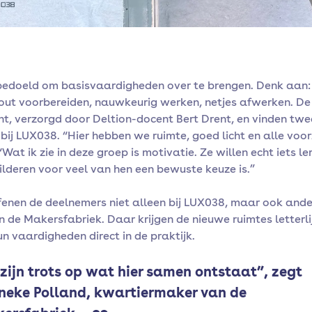
 bedoeld om basisvaardigheden over te brengen. Denk aan: 
out voorbereiden, nauwkeurig werken, netjes afwerken. De 
ht, verzorgd door Deltion-docent Bert Drent, en vinden twe
ij LUX038. “Hier hebben we ruimte, goed licht en alle voor
“Wat ik zie in deze groep is motivatie. Ze willen echt iets ler
ilderen voor veel van hen een bewuste keuze is.”
fenen de deelnemers niet alleen bij LUX038, maar ook and
n de Makersfabriek. Daar krijgen de nieuwe ruimtes letterli
un vaardigheden direct in de praktijk.
zijn trots op wat hier samen ontstaat”, zegt
neke Polland, kwartiermaker van de