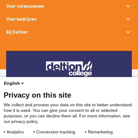
Opleidingen
Voor volwassenen
Open dagen
Opleidingen
Voor bedrijven
Studiekeuzehulp
Loopbaanontwikkeling
Opleidingen
Bij Deltion
Hoe werkt het mbo
SprintLyceum
Branches
Aanmelden en intake
Contact
Praktijkverklaring
Maatwerk en Incompany
Voor decanen
Route
Stages & Leerplekken
Werken bij
Subsidies voor bedrijven
Veelgestelde vragen
Bedrijvenloket en accountmanagers
Restaurants & Leerbedrijven
English
Telefonisch contact
Vakanties
Privacy on this site
038 850 30 00
We collect and process your data on this site to better understand
how it is used. You can give your consent to all or selected
Mail contact
purposes, or you can decline them all. For more information, see
our privacy policy.
ssc@deltion.nl
Analytics
Conversion tracking
Remarketing