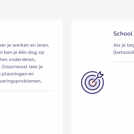
School
er je werken en leren.
Als je b
n ben je één dag op
(betaald 
uten onderdelen,
 Daarnaast leer je
n planningen en
everingsproblemen.