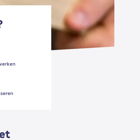
?
werken
iseren
et