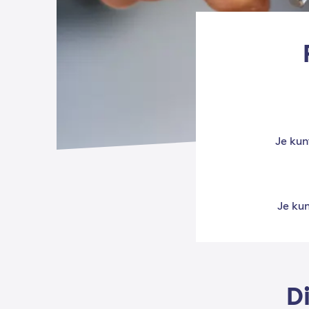
Je kun
Je ku
D