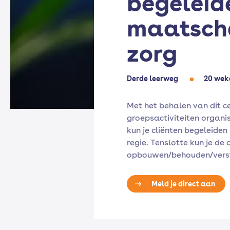
begeleide
maatsch
zorg
Derde leerweg
20 wek
Met het behalen van dit ce
groepsactiviteiten organi
kun je cliënten begeleiden
regie. Tenslotte kun je de
opbouwen/behouden/verste
Meld je direct aan