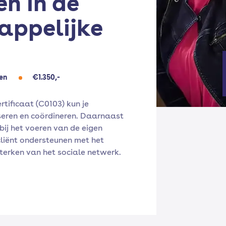
n in de
appelijke
en
€1.350,-
rtificaat (C0103) kun je
seren en coördineren. Daarnaast
 bij het voeren van de eigen
 cliënt ondersteunen met het
rken van het sociale netwerk.