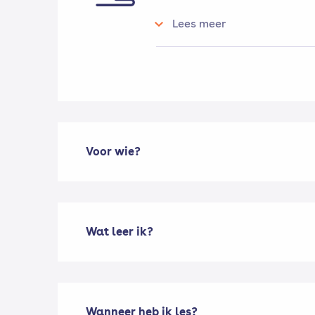
Studieprogramma
Lees meer
Tijdens deze module zal er 
besteed worden aan:
Doelgroepen
Methodisch werken
Driehoekskunde
Mantelzorg
Netwerk
Voor wie?
Eigen regie
Gespreksvaardigheden
Groepsdynamica
Activiteiten organiseren
Wet- en regelgeving
Wat leer ik?
Wanneer heb ik les?