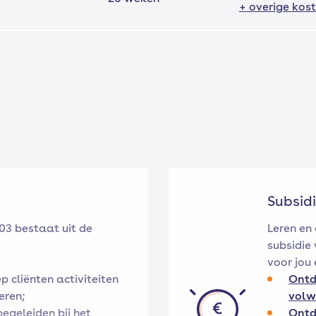
+ overige kos
Subsidi
03 bestaat uit de
Leren en 
subsidie 
voor jou 
p cliënten activiteiten
Ontd
eren;
volw
begeleiden bij het
Ontd