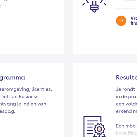
;
 ondersteunen bij het
Vr
f versterken van het
fin
ificeerd extra- en/of
rogramma
Result
eeromgeving, licenties,
Je rondt
 Deltion Business
in de pr
ntvang je indien van
een vold
lesdag.
erkend m
Een mbo-
kwalific