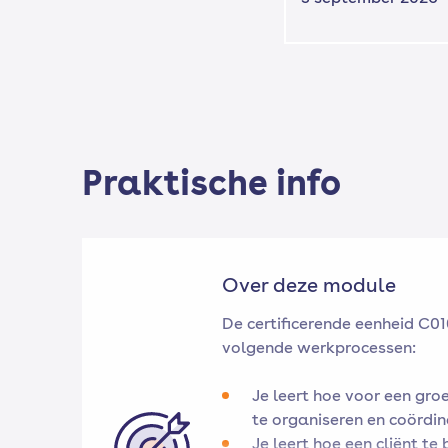
Praktische info
Over deze module
De certificerende eenheid C01
volgende werkprocessen:
Je leert hoe voor een groe
te organiseren en coördin
Je leert hoe een cliënt te 