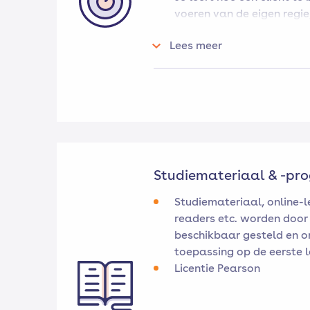
voeren van de eigen regie
Je leert hoe een cliënt te
Lees meer
behouden, opbouwen en/o
sociale netwerk.
Met deze module kun je gecert
intramuraal worden ingezet.
Studiemateriaal & -p
Studiemateriaal, online-l
readers etc. worden door
beschikbaar gesteld en o
toepassing op de eerste 
Licentie Pearson