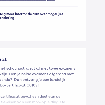
aag meer informatie aan over mogelijke
anciering
aat
 het scholingstraject af met twee examens
aktijk. Heb je beide examens afgerond met
oende? Dan ontvang je een landelijk
bo-certificaat C0103!
certificaat bevat een deel van de
atie-eisen van een mbo-opleiding. De