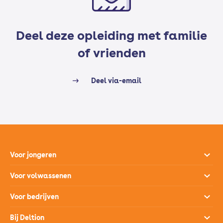
Deel deze opleiding met familie
of vrienden
Deel via-email
Voor jongeren
Opleidingen
Voor volwassenen
Open dagen
Opleidingen
Voor bedrijven
Studiekeuzehulp
Loopbaanontwikkeling
Opleidingen
Bij Deltion
Hoe werkt het mbo