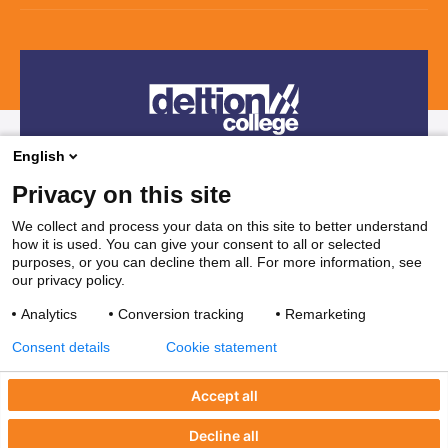
SprintLyceum
Branches
Aanmelden en intake
Contact
Praktijkverklaring
Maatwerk en Incompany
Voor decanen
Route
Stages & Leerplekken
Werken bij
Subsidies voor bedrijven
Veelgestelde vragen
Bedrijvenloket en accountmanagers
Restaurants & Leerbedrijven
English
Telefonisch contact
Vakanties
Privacy on this site
038 850 30 00
We collect and process your data on this site to better understand
how it is used. You can give your consent to all or selected
Mail contact
purposes, or you can decline them all. For more information, see
our privacy policy.
ssc@deltion.nl
Analytics
Conversion tracking
Remarketing
Consent details
Cookie statement
Accept all
Decline all
Privacyverklaring
Disclaimer
Coordinated vulnerability disclosure
CERT