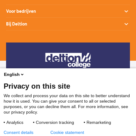
Open dagen
Opleidingen
Voor bedrijven
Studiekeuzehulp
Loopbaanontwikkeling
Opleidingen
Bij Deltion
Hoe werkt het mbo
SprintLyceum
Branches
Aanmelden en intake
Contact
Praktijkverklaring
Maatwerk en Incompany
Voor decanen
Route
Stages & Leerplekken
Werken bij
Subsidies voor bedrijven
Veelgestelde vragen
Bedrijvenloket en accountmanagers
Restaurants & Leerbedrijven
English
Telefonisch contact
Vakanties
Privacy on this site
038 850 30 00
We collect and process your data on this site to better understand
how it is used. You can give your consent to all or selected
Mail contact
purposes, or you can decline them all. For more information, see
our privacy policy.
ssc@deltion.nl
Analytics
Conversion tracking
Remarketing
Consent details
Cookie statement