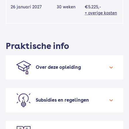
26 januari 2027
30 weken
€5.225,-
+ overige kosten
Praktische info
Over deze opleiding
Door middel van deze opleiding kun je je
lesbevoegdheid halen via de versnelde
opleiding tot mbo-instructeur. Je staat dan
Subsidies en regelingen
gekwalificeerd voor de klas en kunt jouw
vakkennis overdragen.
Je leert o.a.