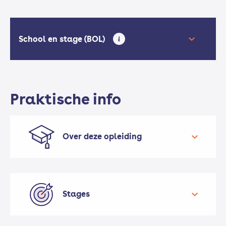
School en stage (BOL)
Praktische info
Over deze opleiding
Met de BOL-opleiding ga je vijf dagen per
week naar school. Ook volg je enkele stages.
Je leert onderhoud en reparaties doen aan
Stages
vliegtuigen, systemen en onderdelen. Ook
leer je hoe je inspecties uitvoert en kleine
storingen verhelpt.