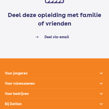
Deel deze opleiding met familie
of vrienden
Deel via-email
Voor jongeren
Opleidingen
Voor volwassenen
Open dagen
Opleidingen
Voor bedrijven
Studiekeuzehulp
Loopbaanontwikkeling
Opleidingen
Bij Deltion
Hoe werkt het mbo
SprintLyceum