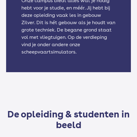
Onze campus biedt alles wat je nodig
hebt voor je studie, en méér. Jij hebt bij
deze opleiding vaak les in gebouw
Engels
Zilver. Dit is hét gebouw als je houdt van
grote techniek. De begane grond staat
vol met vliegtuigen. Op de verdieping
vind je onder andere onze
Rekenen
scheepvaartsimulators.
Nederlands
Loopbaan / Burgerschap
De opleiding & studenten in
beeld
Keuzedelen