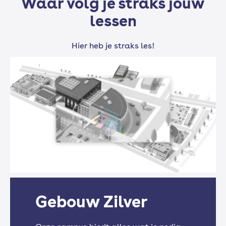
Waar volg je straks jouw
Wiskunde
lessen
Hier heb je straks les!
Leidinggeven
Storingen verhelpen
Praktijklessen inspecties
Gebouw Zilver
Praktijklessen onderhoud en reparaties