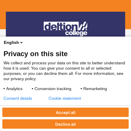
Branches
Aanmelden en intake
Contact
Praktijkverklaring
Maatwerk en Incompany
Voor decanen
Route
Stages & Leerplekken
Werken bij
Subsidies voor bedrijven
Veelgestelde vragen
Bedrijvenloket en accountmanagers
Restaurants & Leerbedrijven
English
Telefonisch contact
Vakanties
Privacy on this site
038 850 30 00
We collect and process your data on this site to better understand
how it is used. You can give your consent to all or selected
Mail contact
purposes, or you can decline them all. For more information, see
our privacy policy.
ssc@deltion.nl
Analytics
Conversion tracking
Remarketing
Consent details
Cookie statement
Accept all
Decline all
Privacyverklaring
Disclaimer
Coordinated vulnerability disclosure
CERT