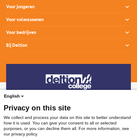
Voor jongeren
Opleidingen
Voor volwassenen
Open dagen
Opleidingen
Voor bedrijven
Studiekeuzehulp
Loopbaanontwikkeling
Opleidingen
Bij Deltion
Hoe werkt het mbo
SprintLyceum
Branches
Aanmelden en intake
Contact
Praktijkverklaring
Maatwerk en Incompany
Voor decanen
Route
Stages & Leerplekken
Werken bij
Subsidies voor bedrijven
Veelgestelde vragen
Bedrijvenloket en accountmanagers
Restaurants & Leerbedrijven
English
Telefonisch contact
Vakanties
Privacy on this site
038 850 30 00
We collect and process your data on this site to better understand
how it is used. You can give your consent to all or selected
Mail contact
purposes, or you can decline them all. For more information, see
our privacy policy.
ssc@deltion.nl