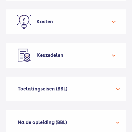
Kosten
nog niet bekend
Boeken en andere leermiddelen (voor het
eerste leerjaar) ongeveer € 340
Keuzedelen
De overheid betaalt niet mee aan je
opleidingskosten. Je werkgever en jij kunnen
wel
subsidies en belastingvoordeel krijgen
.
Toelatingseisen (BBL)
Na de opleiding (BBL)