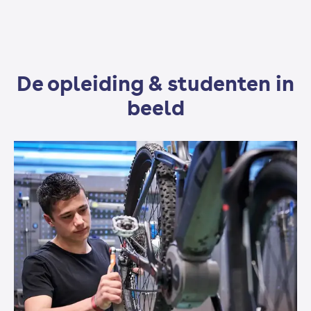
Elektrotechniek
De opleiding & studenten in
Elektro practicum
beeld
Verkoop en communicatie
Praktijk in de werkplaats
Engels