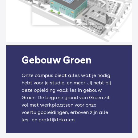
Derailleur en versnellingen
Frame, vering, lagers
Gebouw Groen
Transmissie en koppeling
Onze campus biedt alles wat je nodig
hebt voor je studie, en méér. Jij hebt bij
deze opleiding vaak les in gebouw
Signalering en verlichting
Groen. De begane grond van Groen zit
vol met werkplaatsen voor onze
voertuigopleidingen, erboven zijn alle
les- en praktijklokalen.
Start en ontstekingssystemen