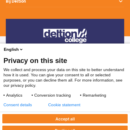
Bij Deltion
Hoe werkt het mbo
SprintLyceum
Branches
Aanmelden en intake
Contact
Praktijkverklaring
Maatwerk en Incompany
Voor decanen
Route
Stages & Leerplekken
Werken bij
Subsidies voor bedrijven
Veelgestelde vragen
Bedrijvenloket en accountmanagers
Restaurants & Leerbedrijven
English
Telefonisch contact
Vakanties
Privacy on this site
038 850 30 00
We collect and process your data on this site to better understand
how it is used. You can give your consent to all or selected
Mail contact
purposes, or you can decline them all. For more information, see
our privacy policy.
ssc@deltion.nl
Analytics
Conversion tracking
Remarketing
Consent details
Cookie statement
Accept all