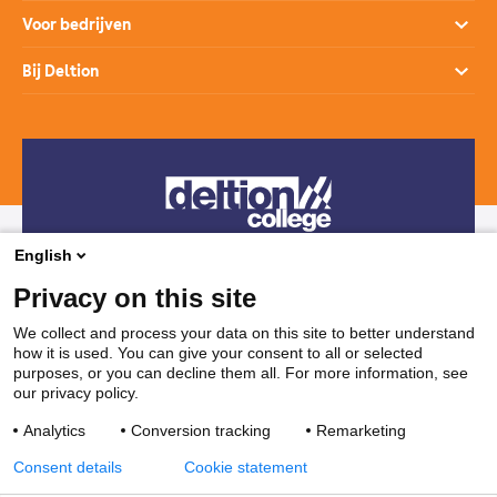
Open dagen
Opleidingen
Voor bedrijven
Studiekeuzehulp
Loopbaanontwikkeling
Opleidingen
Bij Deltion
Hoe werkt het mbo
SprintLyceum
Branches
Aanmelden en intake
Contact
Praktijkverklaring
Maatwerk en Incompany
Voor decanen
Route
Stages & Leerplekken
Werken bij
Subsidies voor bedrijven
Veelgestelde vragen
Bedrijvenloket en accountmanagers
Restaurants & Leerbedrijven
English
Telefonisch contact
Vakanties
Privacy on this site
038 850 30 00
We collect and process your data on this site to better understand
how it is used. You can give your consent to all or selected
Mail contact
purposes, or you can decline them all. For more information, see
our privacy policy.
ssc@deltion.nl
Analytics
Conversion tracking
Remarketing
Consent details
Cookie statement