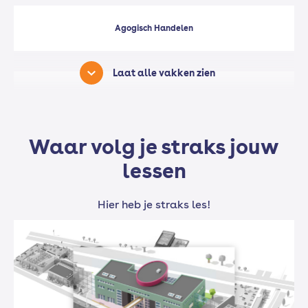
Agogisch Handelen
Laat alle vakken zien
Begeleiden, Wonen en Huishouden
Waar volg je straks jouw
Doelgroepen
lessen
Hier heb je straks les!
Skills
Gezondheidskunde